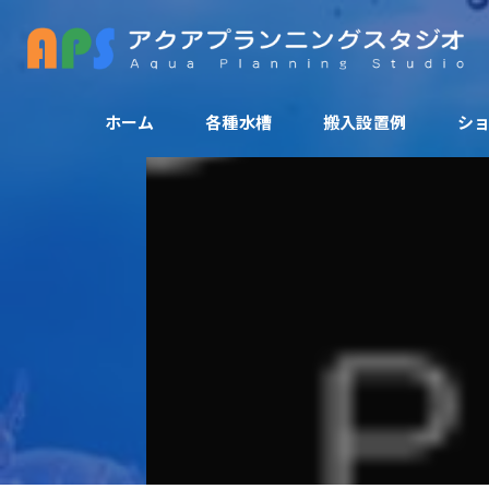
ホーム
各種水槽
搬入設置例
シ
アクリル水槽
活魚水槽
爬虫類ゲージ
大型水槽
FRP水槽
特殊水槽