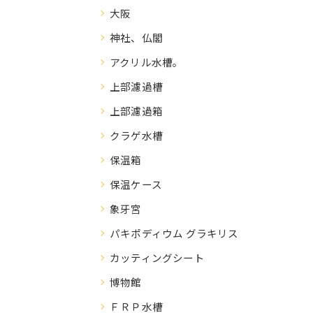
大阪
神社、仏閣
アクリル水槽。
上部濾過槽
上部濾過箱
クラゲ水槽
保温箱
保温ケース
象牙宮
パキポディウム グラキリス
カッティングシート
博物館
ＦＲＰ水槽