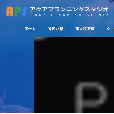
ホーム
各種水槽
搬入設置例
シ
アクリル水槽
活魚水槽
爬虫類ゲージ
大型水槽
FRP水槽
特殊水槽