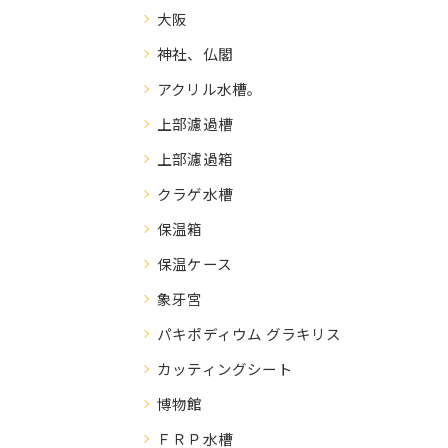
大阪
神社、仏閣
アクリル水槽。
上部濾過槽
上部濾過箱
クラゲ水槽
保温箱
保温ケース
象牙宮
パキポディウム グラキリス
カッティングシート
博物館
ＦＲＰ水槽