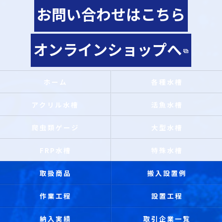
お問い合わせはこちら
オンラインショップへ
ホーム
各種水槽
アクリル水槽
活魚水槽
爬虫類ゲージ
大型水槽
FRP水槽
特殊水槽
取扱商品
搬入設置例
作業工程
設置工程
納入実績
取引企業一覧