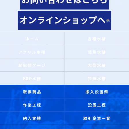
オンラインショップへ
ホーム
各種水槽
アクリル水槽
活魚水槽
爬虫類ゲージ
大型水槽
FRP水槽
特殊水槽
取扱商品
搬入設置例
作業工程
設置工程
納入実績
取引企業一覧