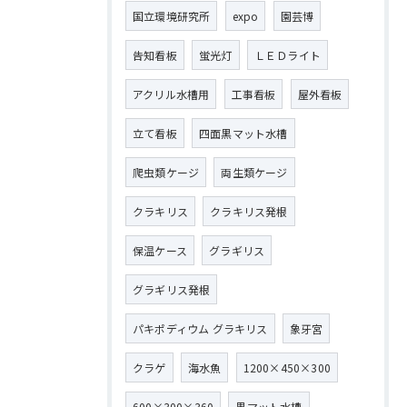
国立環境研究所
expo
園芸博
告知看板
蛍光灯
ＬＥＤライト
アクリル水槽用
工事看板
屋外看板
立て看板
四面黒マット水槽
爬虫類ケージ
両生類ケージ
クラキリス
クラキリス発根
保温ケース
グラギリス
グラギリス発根
パキポディウム グラキリス
象牙宮
クラゲ
海水魚
1200×450×300
600×300×360
黒マット水槽