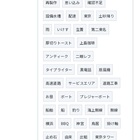
再製作
思い込み
確認不足
設備水槽
配達
東京
土砂降り
雨
いけす
生簀
第二東名
厚切りトースト
上島珈琲
アンティーク
二眼レフ
タイプライター
黒電話
扇風機
高速道路
サービスエリア
道路工事
お昼
ボート
プレジャーボート
船舶
船
釣り
海上無線
無線
横浜
BBQ
神宮
鳥居
掛け軸
止め石
由来
出艇
東京タワー