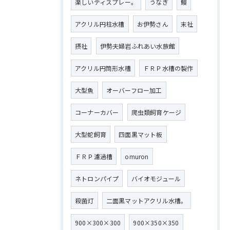
楽しいディスプレー。
うなぎ
鰻
アクリル円柱水槽
お伊勢さん
末社
摂社
伊勢夫婦岩ふれあい水族館
アクリル円筒形水槽
ＦＲＰ水槽の製作
大型魚
オーバーフロー加工
コーナーカバー
爬虫類飼育ケージ
大型蛇飼育
四面黒マット板
ＦＲＰ濾過槽
omuron
ネトロンパイプ
バイオモジュール
殺菌灯
二面黒マットアクリル水槽。
900×300×300
900×350×350