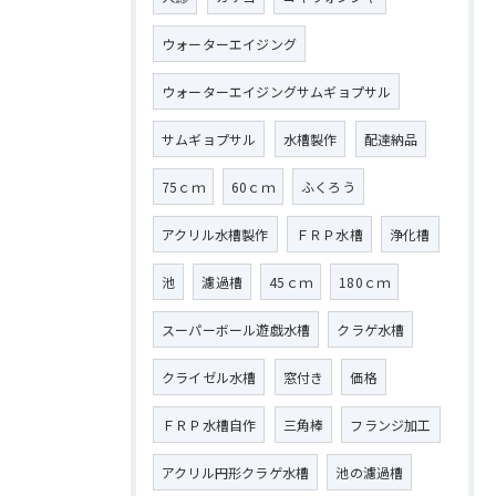
ウォーターエイジング
ウォーターエイジングサムギョプサル
サムギョプサル
水槽製作
配達納品
75ｃｍ
60ｃｍ
ふくろう
アクリル水槽製作
ＦＲＰ水槽
浄化槽
池
濾過槽
45ｃｍ
180ｃｍ
スーパーボール遊戯水槽
クラゲ水槽
クライゼル水槽
窓付き
価格
ＦＲＰ水槽自作
三角棒
フランジ加工
アクリル円形クラゲ水槽
池の濾過槽