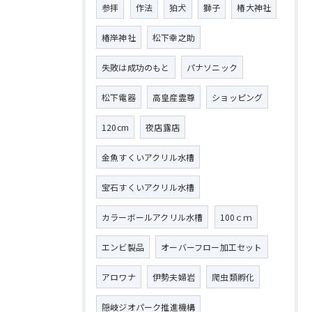
参拝
作法
狛犬
獅子
椿大神社
椿岸神社
松下幸之助
失敗は成功のもと
パナソニック
松下電器
高皇産霊尊
ショッピング
120cm
夜店露店
金魚すくいアクリル水槽
宝石すくいアクリル水槽
カラーボールアクリル水槽
100ｃｍ
エンビ製品
オーバーフロー加工セット
アロワナ
伊勢夫婦岩
爬虫類孵化
隠岐ジオパーク推進機構