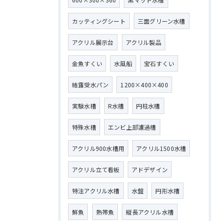
カッティングシート
三面グリーン水槽
アクリル展示台
アクリル製品
金魚すくい
水風船
宝石すくい
結露受水パン
1200×400×400
実験水槽
R水槽
円柱水槽
特殊水槽
エンビ上部濾過槽
アクリル900水槽用
アクリル1500水槽
アクリル立て看板
アドデザイン
特注アクリル水槽
水盤
円形水槽
鮮魚
熱帯魚
縦長アクリル水槽