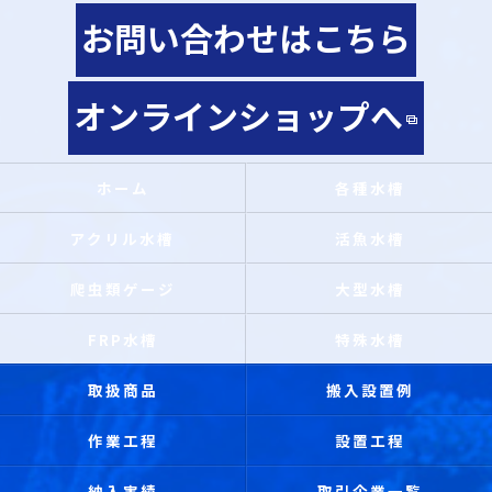
お問い合わせはこちら
オンラインショップへ
ホーム
各種水槽
アクリル水槽
活魚水槽
爬虫類ゲージ
大型水槽
FRP水槽
特殊水槽
取扱商品
搬入設置例
作業工程
設置工程
納入実績
取引企業一覧