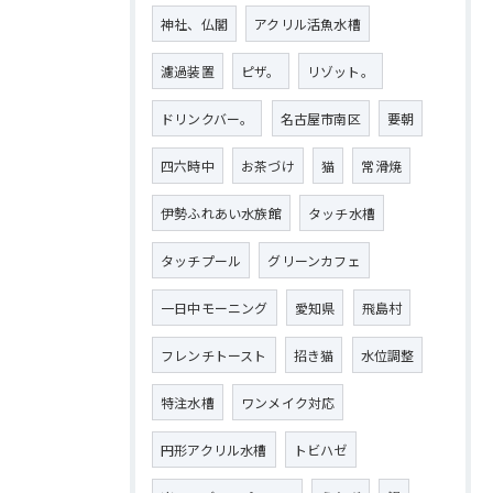
神社、仏閣
アクリル活魚水槽
濾過装置
ピザ。
リゾット。
ドリンクバー。
名古屋市南区
要朝
四六時中
お茶づけ
猫
常滑焼
伊勢ふれあい水族館
タッチ水槽
タッチプール
グリーンカフェ
一日中モーニング
愛知県
飛島村
フレンチトースト
招き猫
水位調整
特注水槽
ワンメイク対応
円形アクリル水槽
トビハゼ