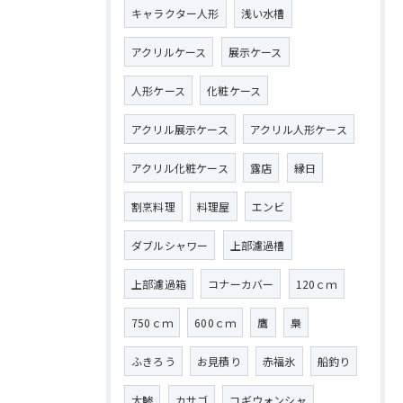
キャラクター人形
浅い水槽
アクリルケース
展示ケース
人形ケース
化粧ケース
アクリル展示ケース
アクリル人形ケース
アクリル化粧ケース
露店
縁日
割烹料理
料理屋
エンビ
ダブルシャワー
上部濾過槽
上部濾過箱
コナーカバー
120ｃｍ
750ｃｍ
600ｃｍ
鷹
梟
ふきろう
お見積り
赤福氷
船釣り
大鯵
カサゴ
コギウォンシャ