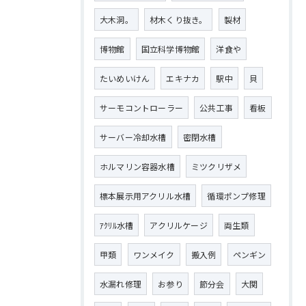
大木洞。
材木くり抜き。
製材
博物館
国立科学博物館
洋食や
たいめいけん
エキナカ
駅中
貝
サーモコントローラー
公共工事
看板
サーバー冷却水槽
密閉水槽
ホルマリン容器水槽
ミツクリザメ
標本展示用アクリル水槽
循環ポンプ修理
ｱｸﾘﾙ水槽
アクリルケージ
両生類
甲類
ワンメイク
搬入例
ペンギン
水漏れ修理
お参り
節分会
大関