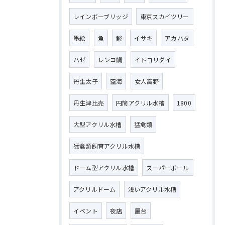
レインボーブリッジ
東京スカイツリー
墨絵
魚
鯵
イサキ
アカハタ
ハゼ
レンコ鯛
イトヨリダイ
丹生太子
空海
女人高野
丹生津比売
円筒アクリル水槽
1800
大型アクリル水槽
猛禽類
猛禽類飼育アクリル水槽
ドーム型アクリル水槽
スーパーボール
アクリルドーム
浅いアクリル水槽
イベント
夜店
屋台