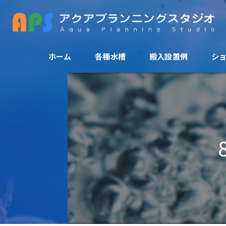
ホーム
各種水槽
搬入設置例
シ
アクリル水槽
活魚水槽
爬虫類ゲージ
大型水槽
FRP水槽
特殊水槽