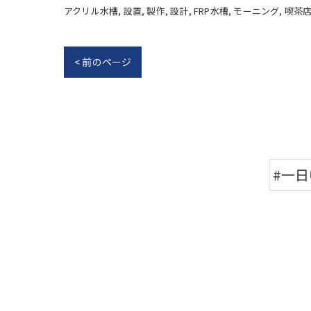
アクリル水槽
設置
製作
設計
FRP水槽
モーニング
喫茶
< 前のページ
#一