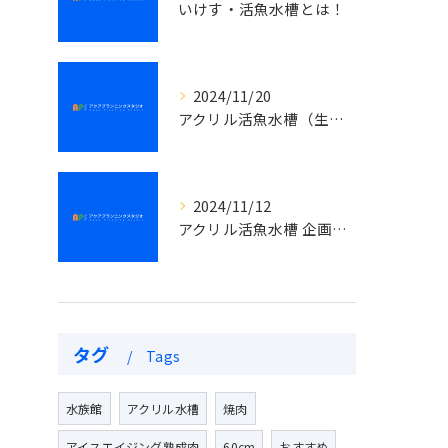
いけす・活魚水槽とは！
2024/11/20
アクリル活魚水槽（生簀）では常に飼育生体の数に変化がある事です。
2024/11/12
アクリル活魚水槽 企画、設計、製作、搬入、設置までの一貫作業
タグ
Tags
水族館
アクリル水槽
焼肉
アイスエイジング熟成肉
60cm
おすすめ