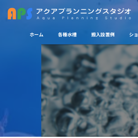
ホーム
各種水槽
搬入設置例
シ
アクリル水槽
活魚水槽
爬虫類ゲージ
大型水槽
FRP水槽
特殊水槽