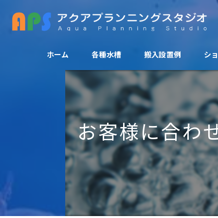
ホーム
各種水槽
搬入設置例
シ
アクリル水槽
活魚水槽
お客様に合わ
爬虫類ゲージ
大型水槽
FRP水槽
特殊水槽