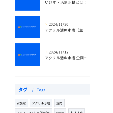
いけす・活魚水槽とは！
2024/11/20
アクリル活魚水槽（生簀）では常に飼育生体の数に変化がある事です。
2024/11/12
アクリル活魚水槽 企画、設計、製作、搬入、設置までの一貫作業
タグ
Tags
水族館
アクリル水槽
焼肉
アイスエイジング熟成肉
60cm
おすすめ